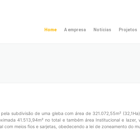
Home
A empresa
Notícias
Projetos
 pela subdivisão de uma gleba com área de 321.072,55m² (32,1Ha),
imada 41.513,94m² no total e também área Institucional e lazer, v
cial com meios fios e sarjetas, obedecendo a lei de zoneamento do m