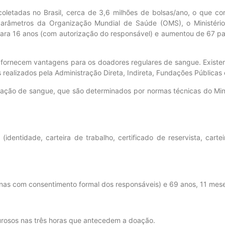
o coletadas no Brasil, cerca de 3,6 milhões de bolsas/ano, o que 
parâmetros da Organização Mundial de Saúde (OMS), o Ministério
 para 16 anos (com autorização do responsável) e aumentou de 67 
l fornecem vantagens para os doadores regulares de sangue. Existem
realizados pela Administração Direta, Indireta, Fundações Públicas 
ção de sangue, que são determinados por normas técnicas do Mini
identidade, carteira de trabalho, certificado de reservista, cartei
enas com consentimento formal dos responsáveis) e 69 anos, 11 mese
durosos nas três horas que antecedem a doação.