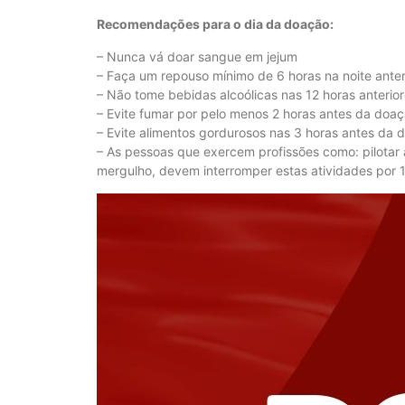
Recomendações para o dia da doação:
– Nunca vá doar sangue em jejum
– Faça um repouso mínimo de 6 horas na noite ante
– Não tome bebidas alcoólicas nas 12 horas anterio
– Evite fumar por pelo menos 2 horas antes da doa
– Evite alimentos gordurosos nas 3 horas antes da 
– As pessoas que exercem profissões como: pilotar
mergulho, devem interromper estas atividades por 