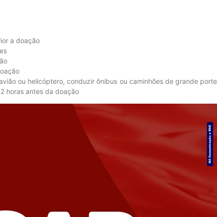
rior a doação
res
ção
doação
 avião ou helicóptero, conduzir ônibus ou caminhões de grande po
12 horas antes da doação