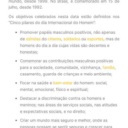
mundo, desde 1999. No Brasil, é comemorado em 15 de
julho, desde 1992.
Os objetivos celebrados nesta data estão definidos nos
“Cinco pilares do dia Internacional do Homem”:
Promover papéis masculinos positivos, não apenas
de
estrelas
do
cinema
,
soldados
ou
esportes
, mas de
homens do dia a dia cujas vidas são decentes e
honestas;
Comemorar as contribuições masculinas positivas
para a sociedade, comunidade, vizinhança,
família
,
casamento, guarda de crianças e meio ambiente;
Focar na saúde e
bem-estar
do homem: social,
mental, emocional, físico e espiritual;
Destacar a discriminação contra os homens e
meninos; nas áreas de serviços sociais, nas atitudes
e expectativas sociais, e no direito;
Criar um mundo mais seguro e melhor, onde as
pessoas possam se sentir seguras e crescer para